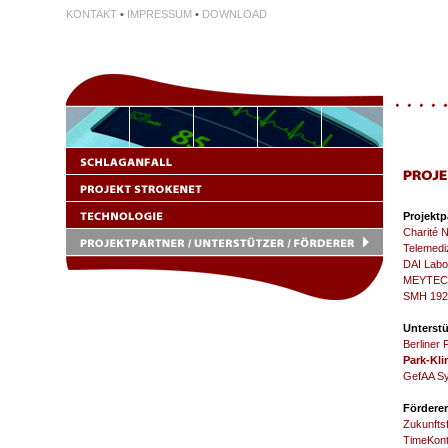
KONTAKT
•
IMPRESSUM
•
DOWNLOAD
Projektp
Charité N
Telemedi
DAI Labo
MEYTEC
SMH 192
Unterstü
Berliner
Park-Kli
GefAA S
Förderer
Zukunftsf
TimeKon