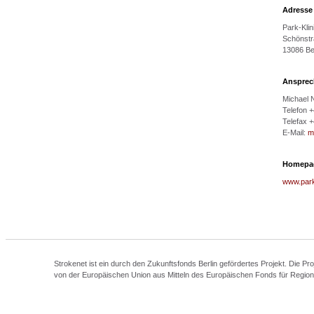
Adresse
Park-Kli
Schönstr
13086 Ber
Ansprec
Michael N
Telefon 
Telefax 
E-Mail:
m
Homepa
www.park
Strokenet ist ein durch den Zukunftsfonds Berlin gefördertes Projekt. Die Pr
von der Europäischen Union aus Mitteln des Europäischen Fonds für Regio