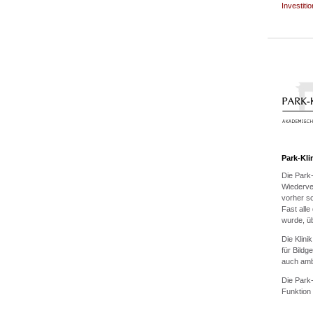
Investiti
Park-Kli
Die Park
Wiederver
vorher s
Fast alle
wurde, 
Die Klini
für Bildg
auch ambu
Die Park-
Funktion 