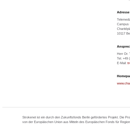
Adresse
Telemedi
Campus C
Charitépl
10117 Ber
Ansprec
Herr Dr.
Tel. +49
E-Mail:
t
Homepa
www.char
Strokenet ist ein durch den Zukunftsfonds Berlin gefördertes Projekt. Die Pr
von der Europäischen Union aus Mitteln des Europäischen Fonds für Regio