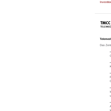
Investiti
Telemed
Das Zent
•
•
•
•
I
I