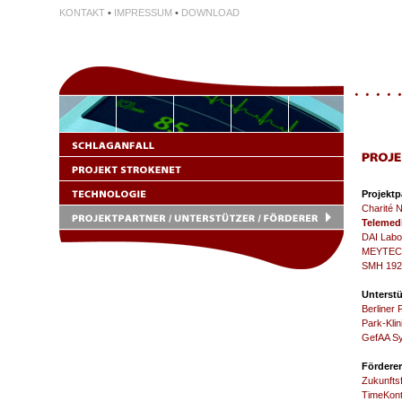
KONTAKT
•
IMPRESSUM
•
DOWNLOAD
Projektp
Charité N
Telemed
DAI Labo
MEYTEC
SMH 192
Unterstü
Berliner
Park-Kli
GefAA S
Förderer
Zukunftsf
TimeKon